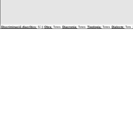
Discriminació diacrítics:
Sí ||
Obra:
Totes
Diacronia:
Totes
Tipologia:
Totes
Dialecte:
Tots